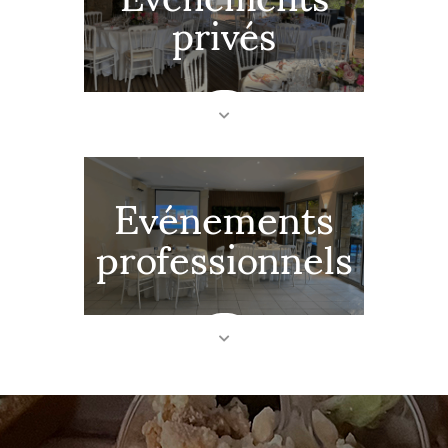
privés
Evénements
professionnels